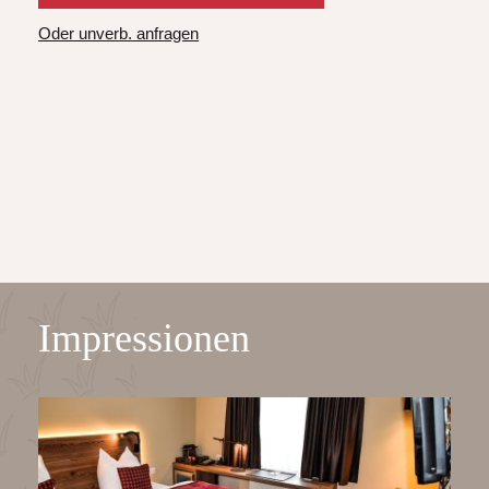
Oder unverb. anfragen
Dusche oder Badewanne, Bettgröße 1,80 x 2,00 m,
WC, Fön, Kosmetikspiegel, Flat-TV,
Telefonanschluss, Safe, W-LAN und Minibar mit
Nespresso-Maschine.
Bitte beachten:historisches Gebäudeteil, kein
Fahrstuhl!
Impressionen
Verfügbar ab
159.00 €
Pro Nacht